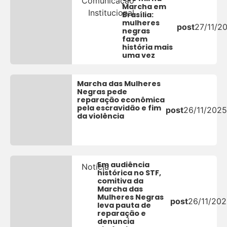
Comunicação
Marcha em
Institucional
Brasília:
mulheres
post
27/11/2
negras
fazem
história mais
uma vez
Marcha das Mulheres
Negras pede
reparação econômica
pela escravidão e fim
post
26/11/2025
da violência
Em audiência
Notícia
histórica no STF,
comitiva da
Marcha das
Mulheres Negras
post
26/11/20
leva pauta de
reparação e
denuncia