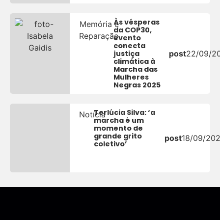
Às vésperas
Memória e
da COP30,
Reparação
evento
conecta
justiça
post
22/09/2
climática à
Marcha das
Mulheres
Negras 2025
Terlúcia Silva: ‘a
Notícia
marcha é um
momento de
grande grito
post
18/09/20
coletivo’