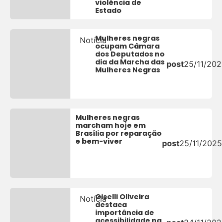
violência de
Estado
Mulheres negras
Notícia
ocupam Câmara
dos Deputados no
dia da Marcha das
post
25/11/20
Mulheres Negras
Mulheres negras
marcham hoje em
Brasília por reparação
e bem-viver
post
25/11/2025
Giselli Oliveira
Notícia
destaca
importância de
acessibilidade na