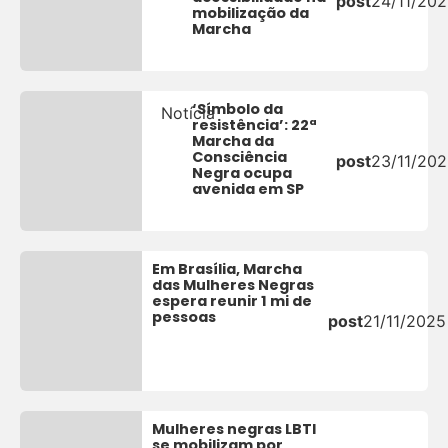
post
24/11/20
mobilização da
Marcha
‘Símbolo da
Notícia
resistência’: 22ª
Marcha da
Consciência
post
23/11/20
Negra ocupa
avenida em SP
Em Brasília, Marcha
das Mulheres Negras
espera reunir 1 mi de
pessoas
post
21/11/2025
Mulheres negras LBTI
se mobilizam por