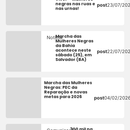
negras nas ruas e
post
23/07/20
nas urnas!
Marcha das
Notícia
Mulheres Negras
da Bahia
acontece neste
post
22/07/20
sábado (25), em
Salvador (BA)
Marcha das Mulheres
Negras: PEC da
Reparação e novas
metas para 2026
post
04/02/202
300 mil na