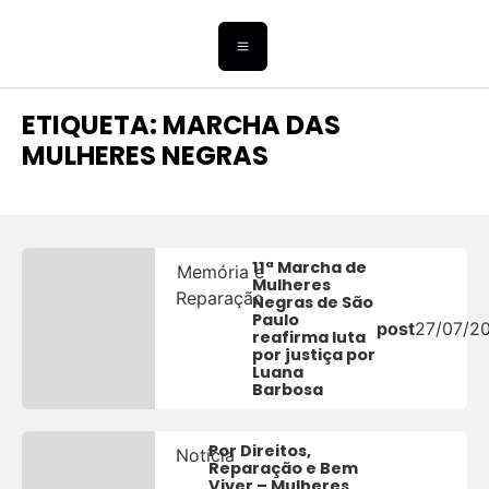
ETIQUETA: MARCHA DAS
MULHERES NEGRAS
11ª Marcha de
Memória e
Mulheres
Reparação
Negras de São
Paulo
post
27/07/2
reafirma luta
por justiça por
Luana
Barbosa
Por Direitos,
Notícia
Reparação e Bem
Viver – Mulheres