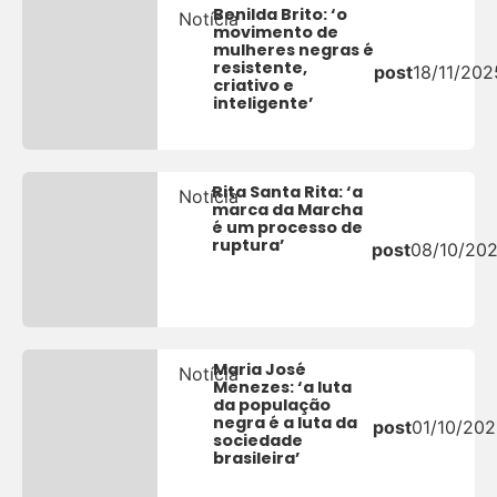
Benilda Brito: ‘o
Notícia
movimento de
mulheres negras é
resistente,
post
18/11/202
criativo e
inteligente’
Rita Santa Rita: ‘a
Notícia
marca da Marcha
é um processo de
ruptura’
post
08/10/20
Maria José
Notícia
Menezes: ‘a luta
da população
negra é a luta da
post
01/10/20
sociedade
brasileira’