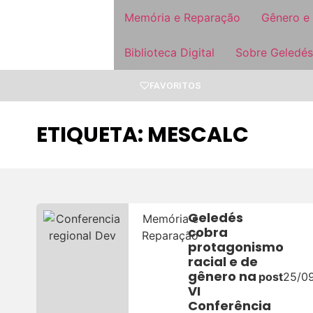
Memória e Reparação
Gênero e
Biblioteca Digital
Sobre Geledés
FAVORITOS
ETIQUETA: MESCALC
Geledés
Memória e
cobra
Reparação
protagonismo
racial e de
gênero na
post
25/0
VI
Conferência