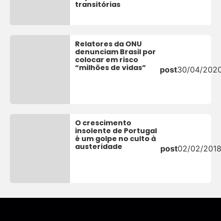
transitórias
Relatores da ONU
denunciam Brasil por
colocar em risco
“milhões de vidas”
post
30/04/202
O crescimento
insolente de Portugal
é um golpe no culto à
austeridade
post
02/02/201