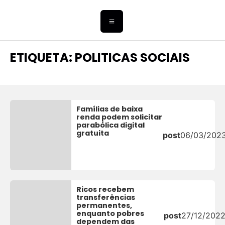
ETIQUETA: POLITICAS SOCIAIS
Famílias de baixa
renda podem solicitar
parabólica digital
gratuita
post
06/03/202
Ricos recebem
transferências
permanentes,
enquanto pobres
post
27/12/202
dependem das