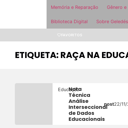
Memória e Reparação
Gênero e
Biblioteca Digital
Sobre Geledés
FAVORITOS
ETIQUETA: RAÇA NA EDU
Nota
Educação
Técnica
Análise
post
22/11
Interseccional
de Dados
Educacionais