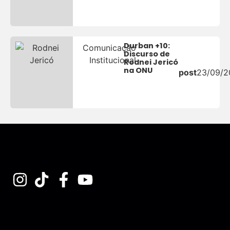
Durban +10:
Comunicação
Discurso de
Institucional
Rodnei Jericó
na ONU
post
23/09/2
Assine nossa Newsletter