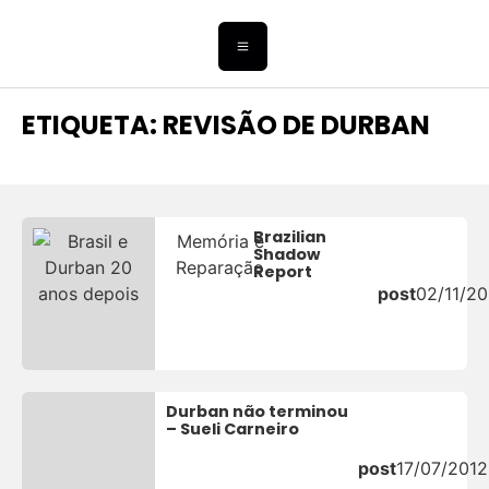
ETIQUETA: REVISÃO DE DURBAN
Brazilian
Memória e
Shadow
Reparação
Report
post
02/11/2
Durban não terminou
– Sueli Carneiro
post
17/07/2012