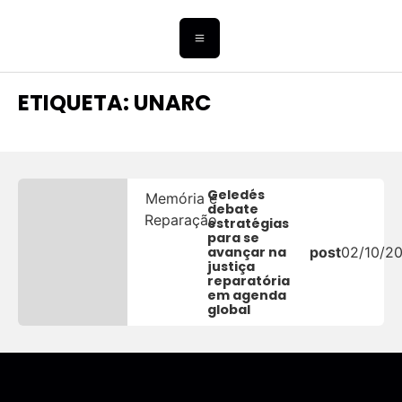
ETIQUETA: UNARC
Geledés
Memória e
debate
Reparação
estratégias
para se
avançar na
post
02/10/2
justiça
reparatória
em agenda
global