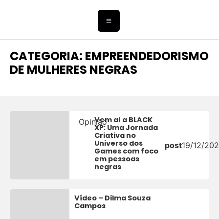
CATEGORIA: EMPREENDEDORISMO
DE MULHERES NEGRAS
Vem aí a BLACK
Opinião
XP: Uma Jornada
Criativa no
Universo dos
post
19/12/20
Games com foco
em pessoas
negras
Vídeo – Dilma Souza
Campos