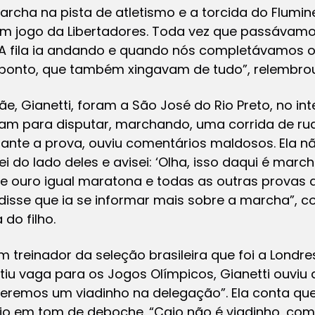
cha na pista de atletismo e a torcida do Flumine
m jogo da Libertadores. Toda vez que passávamos 
A fila ia andando e quando nós completávamos ou
ponto, que também xingavam de tudo”, relembrou
e, Gianetti, foram a São José do Rio Preto, no inte
ram para disputar, marchando, uma corrida de rua
ante a prova, ouviu comentários maldosos. Ela nã
 do lado deles e avisei: ‘Olha, isso daqui é march
e ouro igual maratona e todas as outras provas do
disse que ia se informar mais sobre a marcha”, co
do filho.
com treinador da seleção brasileira que foi a Londr
tiu vaga para os Jogos Olímpicos, Gianetti ouviu
 teremos um viadinho na delegação”. Ela conta qu
o em tom de deboche. “Caio não é viadinho, com