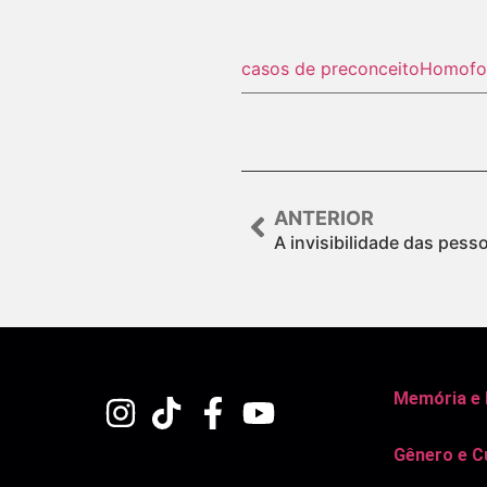
casos de preconceito
Homofo
ANTERIOR
A invisibilidade das pess
Memória e
Gênero e C