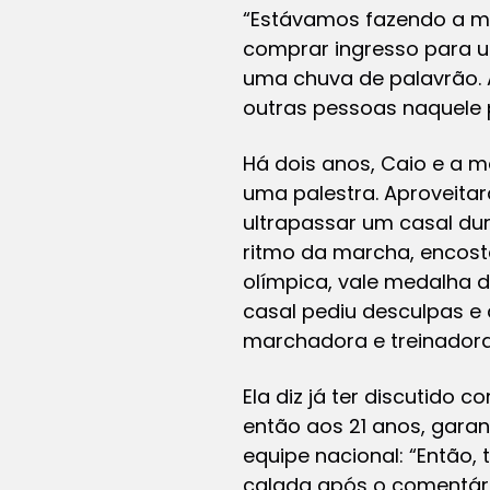
“Estávamos fazendo a mar
comprar ingresso para u
uma chuva de palavrão. 
outras pessoas naquele 
Há dois anos, Caio e a mã
uma palestra. Aproveita
ultrapassar um casal dur
ritmo da marcha, encostei
olímpica, vale medalha d
casal pediu desculpas e 
marchadora e treinadora 
Ela diz já ter discutido 
então aos 21 anos, garan
equipe nacional: “Então,
calada após o comentári