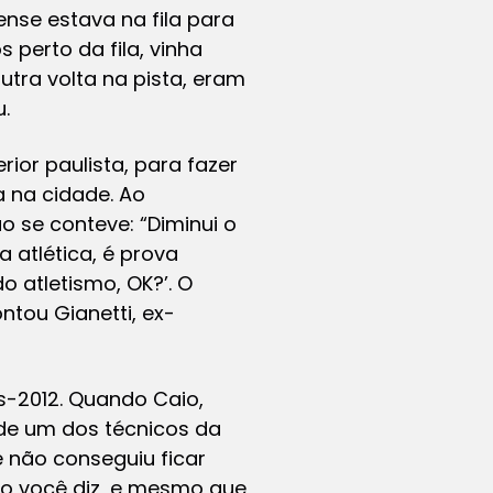
nse estava na fila para
perto da fila, vinha
tra volta na pista, eram
.
rior paulista, para fazer
 na cidade. Ao
o se conteve: “Diminui o
a atlética, é prova
 atletismo, OK?’. O
ntou Gianetti, ex-
es-2012. Quando Caio,
 de um dos técnicos da
e não conseguiu ficar
o você diz, e mesmo que