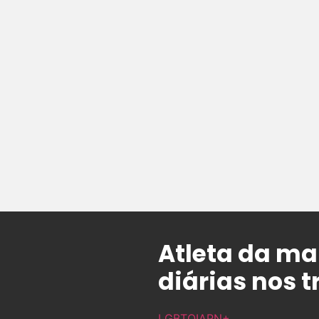
Atleta da ma
diárias nos 
LGBTQIAPN+