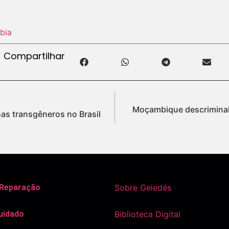
bia
Compartilhar
Moçambique descriminal
oas transgêneros no Brasil
 Reparação
Sobre Geledés
uidado
Biblioteca Digital