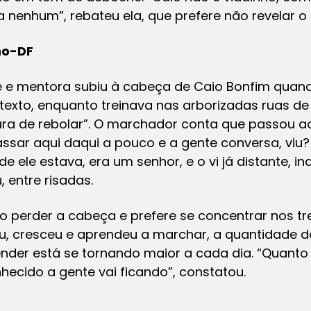
a nenhum”, rebateu ela, que prefere não revelar o
ho-DF
 e mentora subiu à cabeça de Caio Bonfim quand
e texto, enquanto treinava nas arborizadas ruas de
ra de rebolar”. O marchador conta que passou a
passar aqui daqui a pouco e a gente conversa, vi
nde ele estava, era um senhor, e o vi já distante, 
 entre risadas.
o perder a cabeça e prefere se concentrar nos tr
, cresceu e aprendeu a marchar, a quantidade de
ender está se tornando maior a cada dia. “Quant
nhecido a gente vai ficando”, constatou.