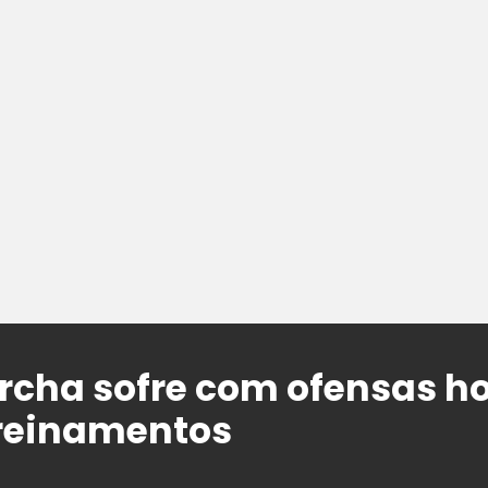
rcha sofre com ofensas 
treinamentos