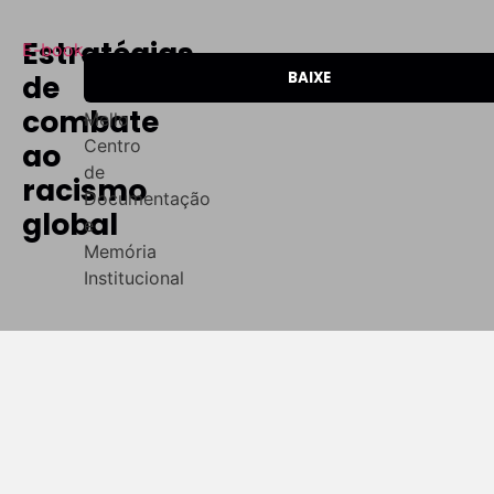
Estratégias
E-book
Autor(a):
Editora:
Data:
de
BAIXE
Kátia
Geledés
2026
combate
Mello
–
Centro
ao
de
racismo
Documentação
global
e
Memória
Institucional