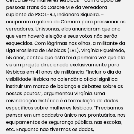
Cerca de 40 mulheres lésbicas – com o apoio de
pessoas trans da CasaNEM e da vereadora
suplente do PSOL-RJ, Indianara Siqueira, –
ocuparam a galeria da Câmara para pressionar os
vereadores. Uníssonas, elas anunciaram que ano
que vem haverá eleição e seus votos não serão
esquecidos. Com lágrimas nos olhos, a militante da
Liga Brasileira de Lésbicas (LBL), Virgínia Figueiredo,
58 anos, contou que esta foi a primeira vez que ela
viu um projeto direcionado exclusivamente para
lésbicas em 41 anos de militância. “Incluir o dia da
visibilidade lésbica no calendário oficial significa
instituir um marco de balanço e debates sobre as
nossas pautas”, argumentou Virgínia. Uma
reivindicação histórica é a formulação de dados
específicos sobre mulheres lésbicas. “Precisamos
pensar em um cadastro único nos prontuários, nos
equipamentos de segurança pública, nas escolas,
etc. Enquanto não tivermos os dados,