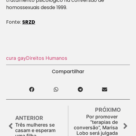
tratamento psicológico na conversão de
homossexuais desde 1999.
Fonte:
SRZD
cura gay
Direitos Humanos
Compartilhar
PRÓXIMO
Por promover
ANTERIOR
“terapias de
Três mulheres se
conversão”, Marisa
casam e esperam
Lobo será julgada
uma filha