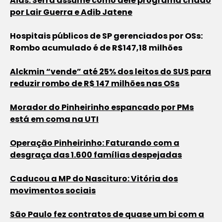
Aids: Serra assume como dele programa criado
por Lair Guerra e Adib Jatene
Hospitais públicos de SP gerenciados por OSs:
Rombo acumulado é de R$147,18 milhões
Alckmin “vende” até 25% dos leitos do SUS para
reduzir rombo de R$ 147 milhões nas OSs
Morador do Pinheirinho espancado por PMs
está em coma na UTI
Operação Pinheirinho: Faturando com a
desgraça das 1.600 famílias despejadas
Caducou a MP do Nascituro: Vitória dos
movimentos sociais
São Paulo fez contratos de quase um bi com a