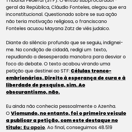
Tribunal Federal (STF). O então subprocurador-
geral da República, Cláudio Fonteles, alegou que era
inconstitucional. Questionado sobre se sua ação
não teria motivação religiosa, o franciscano
Fonteles acusou Mayana Zatz de viés judaico.
Diante do silêncio profundo que se seguiu, indignei-
me. Na condição de cidadã, redigi um texto,
repudiando a desesperada manobra para desviar o
foco do debate. O texto acabou virando uma
petição que destinei ao STF:
Células tronco-
embrionárias. Direito à esperança de cura e à
liberdade de pesquisa, sim. Ao
obscurantismo, não.
Eu ainda não conhecia pessoalmente o Azenha.
O
Viomundo, no entanto, foi o primeiro veículo
a publicar a petição, com este destaque no
título:
Eu apoio
. Ao final, conseguimos 48.519