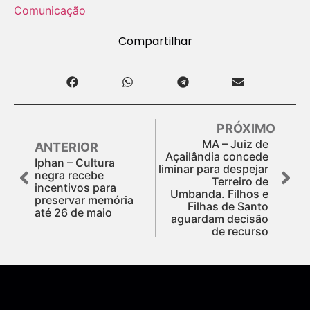
Comunicação
Compartilhar
PRÓXIMO
MA – Juiz de
ANTERIOR
Açailândia concede
Iphan – Cultura
liminar para despejar
negra recebe
Terreiro de
incentivos para
Umbanda. Filhos e
preservar memória
Filhas de Santo
até 26 de maio
aguardam decisão
de recurso