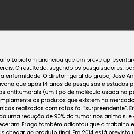
bano Labiofam anunciou que em breve apresentar
erais. O resultado, segundo os pesquisadores, po
 a enfermidade. O diretor-geral do grupo, José An
avana que após 14 anos de pesquisas e estudos pré
os antitumorais (um tipo de molécula usada na pe
amplamente os produtos que existem no mercado 
ínicos realizados com ratos foi “surpreendente”. 
ada uma redução de 90% do tumor nos animais, e
eceram. Fraga também adiantou que o trabalho e
is chegar ao produto final. Em 2014 está previsto 