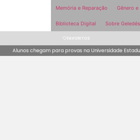
Memória e Reparação
Gênero e
Biblioteca Digital
Sobre Geledés
FAVORITOS
Alunos chegam para provas na Universidade Estadua