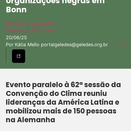
organizações negras em
Bonn
Memória e Reparação
Geledés na ONU
Clima
20/06/25
Por Kátia Mello
portalgeledes@geledes.org.br
Evento paralelo à 62ª sessão da
Convenção do Clima reuniu
lideranças da América Latina e
mobilizou mais de 150 pessoas
na Alemanha