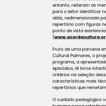
entanto, reiteram as me
para o leitor identificar
aliás, redimensionada pa
repertório com figuras n
ponto de vista existencia
(
www.acordacultura.or
Fruto de uma parceria en
Cultural Palmares, o pro
programa, a apresentad
episódios, lê livros infa
critérios na seleção dess
características mais té
repertórios que remetam 
O cuidado pedagógico vo
humana nessa referência 