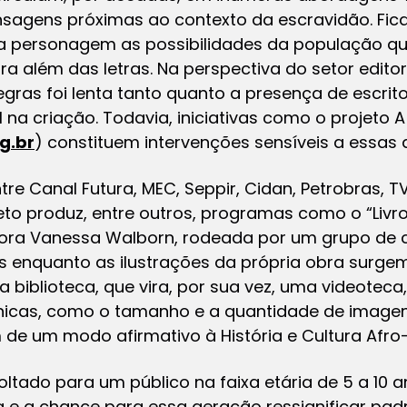
nsagens próximas ao contexto da escravidão. Fic
 na personagem as possibilidades da população que
ra além das letras. Na perspectiva do setor editor
egras foi lenta tanto quanto a presença de escrito
l na criação. Todavia, iniciativas como o projeto 
g.br
) constituem intervenções sensíveis a essas
tre Canal Futura, MEC, Seppir, Cidan, Petrobras, 
jeto produz, entre outros, programas como o “Livr
ora Vanessa Walborn, rodeada por um grupo de c
ntis enquanto as ilustrações da própria obra surg
a biblioteca, que vira, por sua vez, uma videotec
cnicas, como o tamanho e a quantidade de imagen
de um modo afirmativo à História e Cultura Afro-B
ltado para um público na faixa etária de 5 a 10 
e a chance para essa geração ressignificar padrõ