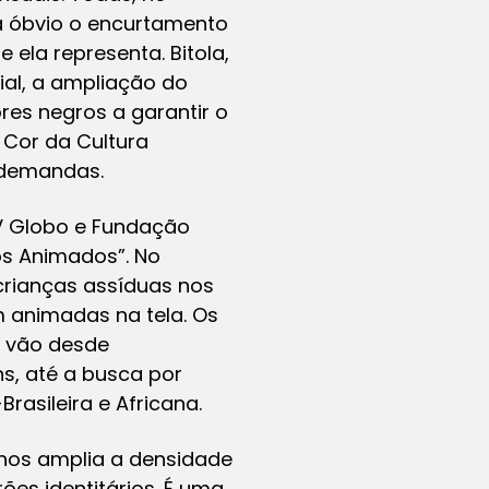
a óbvio o encurtamento
 ela representa. Bitola,
ial, a ampliação do
res negros a garantir o
A Cor da Cultura
 demandas.
TV Globo e Fundação
os Animados”. No
rianças assíduas nos
em animadas na tela. Os
a, vão desde
s, até a busca por
rasileira e Africana.
anos amplia a densidade
es identitários. É uma