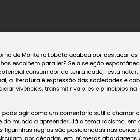
rno de Monteiro Lobato acabou por destacar as b
irinhos escolhem para ler? Se a seleção espontâne
 potencial consumidor da tenra idade, resta notar
nal, a literatura é expressão das sociedades e cab
ciar vivências, transmitir valores e princípios n
 pode agir como um comentário sutil a chamar a
e do mundo a apreender. Já o tema racismo, em d
as figurinhas negras são posicionadas nas cenas 
circulam, por décadas, em inúmeras abordagens v