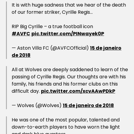
It is with huge sadness that we hear of the death
of our former striker, Cyrille Regis…
RIP Big Cyrille – a true football icon
#AVFC
pic.twitter.com/PINwayek0P
— Aston Villa FC (@AVFCOfficial)
15 de janeiro
de 2018
All at Wolves are deeply saddened to learn of the
passing of Cyrille Regis. Our thoughts are with his
family, his friends and his former clubs on this
difficult day.
pic.twitter.com/xcvAAwPDkP
— Wolves (@Wolves)
15 de janeiro de 2018
He was one of the most popular, talented and
down-to-earth players to have worn the light