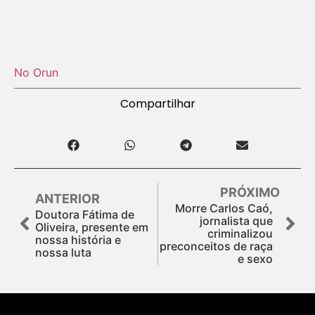
No Orun
Compartilhar
PRÓXIMO
ANTERIOR
Morre Carlos Caó,
Doutora Fátima de
jornalista que
Oliveira, presente em
criminalizou
nossa história e
preconceitos de raça
nossa luta
e sexo