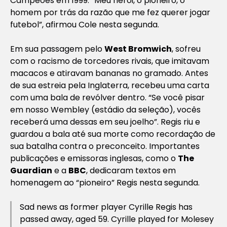
Campeões em 1999. “Meu herói, o pioneiro, o
homem por trás da razão que me fez querer jogar
futebol”, afirmou Cole nesta segunda.
Em sua passagem pelo
West Bromwich
, sofreu
com o racismo de torcedores rivais, que imitavam
macacos e atiravam bananas no gramado. Antes
de sua estreia pela Inglaterra, recebeu uma carta
com uma bala de revólver dentro. “Se você pisar
em nosso Wembley (estádio da seleção), vocês
receberá uma dessas em seu joelho”. Regis riu e
guardou a bala até sua morte como recordação de
sua batalha contra o preconceito. Importantes
publicações e emissoras inglesas, como o
The
Guardian
e a
BBC
, dedicaram textos em
homenagem ao “pioneiro” Regis nesta segunda.
Sad news as former player Cyrille Regis has
passed away, aged 59. Cyrille played for Molesey