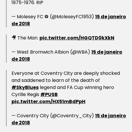
1975-1976. RIP
— Molesey FC ⚽ (@MoleseyFC1953)
15 de janeiro
de 2018
🎥 The Man.
pic.twitter.com/HGQTD0kXkN
— West Bromwich Albion (@WBA)
15 de janeiro
de 2018
Everyone at Coventry City are deeply shocked
and saddened to learn of the death of
#SkyBlues
legend and FA Cup winning hero
Cyrille Regis
#PUSB
pic.twitter.com/HX51mBdPpH
— Coventry City (@Coventry_City)
15 de janeiro
de 2018