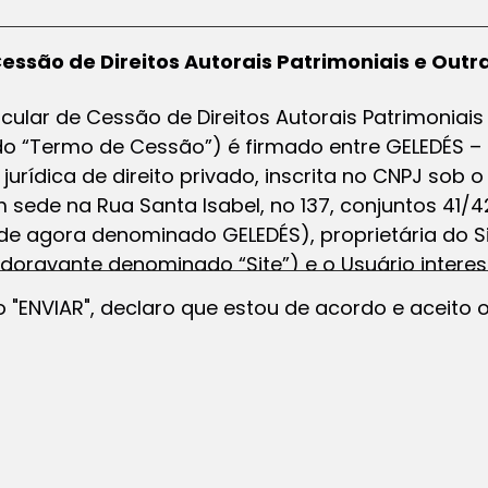
essão de Direitos Autorais Patrimoniais e Out
cular de Cessão de Direitos Autorais Patrimoniai
 “Termo de Cessão”) é firmado entre GELEDÉS –
rídica de direito privado, inscrita no CNPJ sob o
 sede na Rua Santa Isabel, no 137, conjuntos 41/42
r de agora denominado GELEDÉS), proprietária do Si
doravante denominado “Site”) e o Usuário inter
olaborativa do site denominada “Guest Post” med
o "ENVIAR", declaro que estou de acordo e aceito 
denominado “Usuário”).
s
icas, maiores de 18 anos e plenamente capazes p