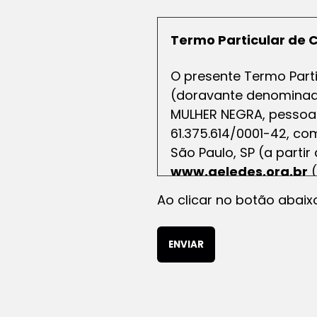
Termo Particular de C
O presente Termo Parti
(doravante denominado
MULHER NEGRA, pessoa ju
61.375.614/0001-42, com
São Paulo, SP (a parti
www.geledes.org.br
(
participar da sessão c
Ao clicar no botão abaix
materiais (doravante 
Considerações Iniciai
A. Apenas pessoas fís
Usuários.