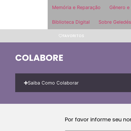
Memória e Reparação
Gênero e
Biblioteca Digital
Sobre Geledés
FAVORITOS
COLABORE
Saiba Como Colaborar
Por favor informe seu n