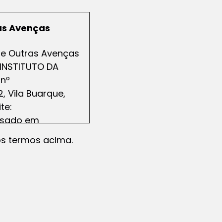
ras Avenças
s e Outras Avenças
 INSTITUTO DA
 nº
, Vila Buarque,
te:
essado em
iante o envio de
os termos acima.
oderão ser