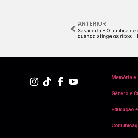
ANTERIOR
Sakamoto – O politicamen
quando atinge os ricos –
Memória e
Gênero e C
Educação e
Comunicaçã