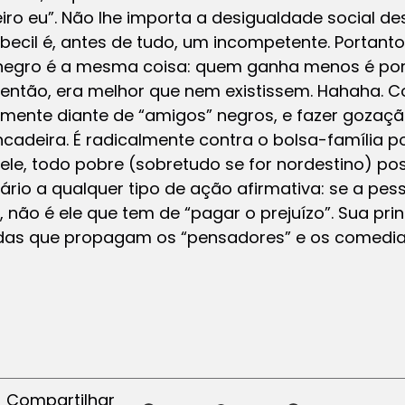
iro eu”. Não lhe importa a desigualdade social de
ecil é, antes de tudo, um incompetente. Portanto,
 negro é a mesma coisa: quem ganha menos é por
 então, era melhor que nem existissem. Hahaha. 
almente diante de “amigos” negros, e fazer goza
rincadeira. É radicalmente contra o bolsa-família
ele, todo pobre (sobretudo se for nordestino) po
rio a qualquer tipo de ação afirmativa: se a pe
 não é ele que tem de “pagar o prejuízo”. Sua prin
 das que propagam os “pensadores” e os comedia
Compartilhar