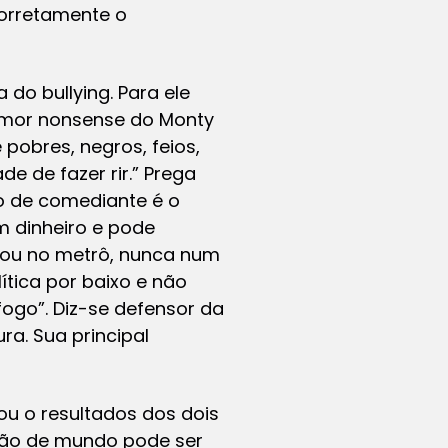
 corretamente o
 do bullying. Para ele
humor nonsense do Monty
 pobres, negros, feios,
e de fazer rir.” Prega
po de comediante é o
 dinheiro e pode
 ou no metrô, nunca num
ítica por baixo e não
fogo”. Diz-se defensor da
a. Sua principal
ou o resultados dos dois
visão de mundo pode ser