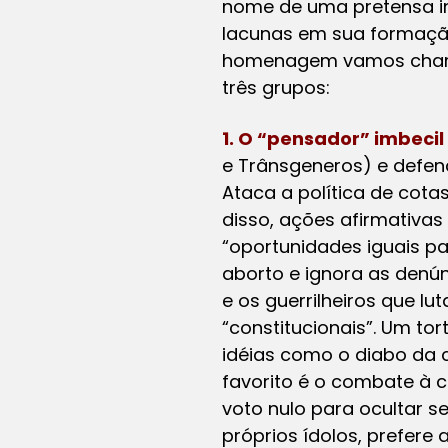
nome de uma pretensa ind
lacunas em sua formaçã
homenagem vamos chamá-l
três grupos:
1. O “pensador” imbecil
e Trânsgeneros) e defen
Ataca a política de cota
disso, ações afirmativa
“oportunidades iguais pa
aborto e ignora as denún
e os guerrilheiros que l
“constitucionais”. Um to
idéias como o diabo da c
favorito é o combate à 
voto nulo para ocultar s
próprios ídolos, prefere