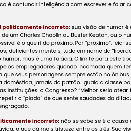
ica é confundir inteligência com escrever e falar
 politicamente incorreto:
sua visão de humor é a
co de um Charles Chaplin ou Buster Keaton, ou o 
sível é o que ri do próximo. Por “próximo”, leia-se
s, deficientes mentais, tudo em nome da “liberdad
o humor, mas é uma falácia. O limite para este ti
 pelos empregadores quando incomoda quem tem
oa que seus personagens sempre estão no ônibus
a doméstica, jamais do patrão. Iguala a classe pol
s instituições: o Congresso? “Melhor seria atear 
petir a “piada” de que sente saudades da ditadur
 engraçado.
liticamente incorreto
:
não se sabe se é a causa 
úvida, o que dá mais tristeza entre os três. Sua 