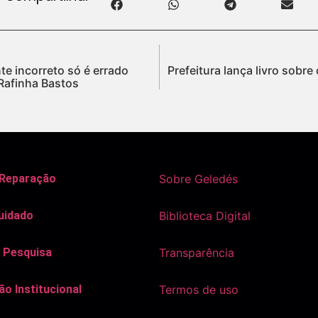
te incorreto só é errado
Prefeitura lança livro sobr
 Rafinha Bastos
 Reparação
Sobre Geledés
uidado
Biblioteca Digital
 Pesquisa
Transparência
o Institucional
Termos de uso