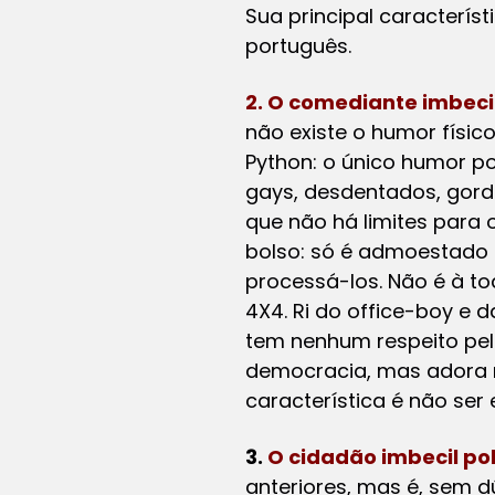
Sua principal característ
português.
2. O comediante imbecil
não existe o humor físi
Python: o único humor pos
gays, desdentados, gordo
que não há limites para 
bolso: só é admoestado
processá-los. Não é à t
4X4. Ri do office-boy e d
tem nenhum respeito pela
democracia, mas adora re
característica é não ser
3.
O cidadão imbecil po
anteriores, mas é, sem d