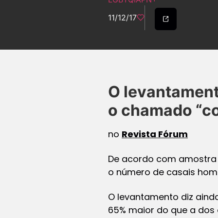
11/12/17
O levantament
o chamado “c
no
Revista Fórum
De acordo com amostra d
o número de casais homo
O levantamento diz aind
65% maior do que a dos c