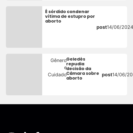
É sórdido condenar
vítima de estupro por
aborto
post
14/06/202
Geledés
Gênero
repudia
e
decisão da
Câmara sobre
Cuidado
post
14/06/2
aborto