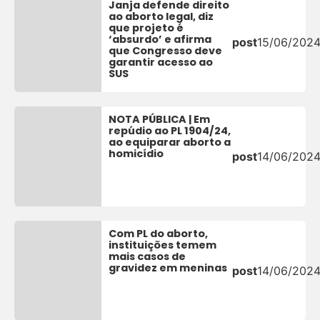
Janja defende direito
ao aborto legal, diz
que projeto é
‘absurdo’ e afirma
post
15/06/202
que Congresso deve
garantir acesso ao
SUS
NOTA PÚBLICA | Em
repúdio ao PL 1904/24,
ao equiparar aborto a
homicídio
post
14/06/202
Com PL do aborto,
instituições temem
mais casos de
gravidez em meninas
post
14/06/202