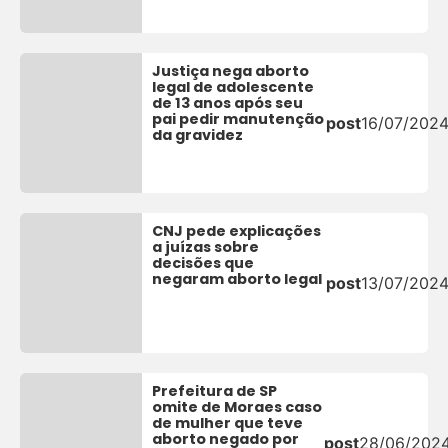
Justiça nega aborto
legal de adolescente
de 13 anos após seu
pai pedir manutenção
post
16/07/202
da gravidez
CNJ pede explicações
a juízas sobre
decisões que
negaram aborto legal
post
13/07/202
Prefeitura de SP
omite de Moraes caso
de mulher que teve
aborto negado por
post
28/06/202