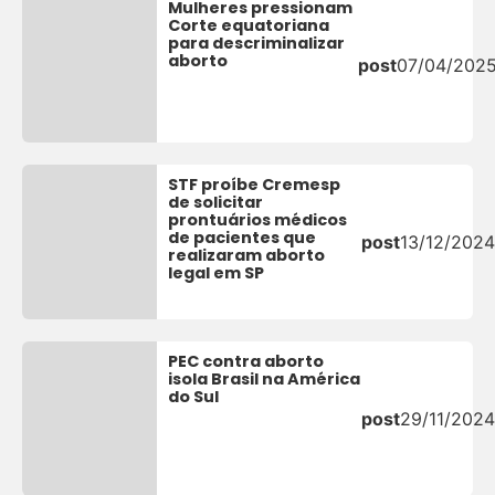
Mulheres pressionam
Corte equatoriana
para descriminalizar
aborto
post
07/04/202
STF proíbe Cremesp
de solicitar
prontuários médicos
de pacientes que
post
13/12/2024
realizaram aborto
legal em SP
PEC contra aborto
isola Brasil na América
do Sul
post
29/11/2024