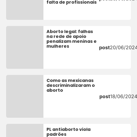
falta de profissionais
Aborto legal: falhas
na rede de apoio
penalizam meninas e
mulheres
post
20/06/202
Como as mexicanas
descriminalizaram o
aborto
post
18/06/202
PL antiaborto viola
padrões