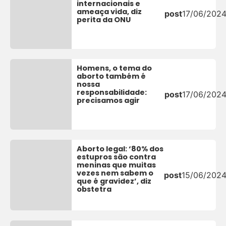
internacionais e
ameaça vida, diz
post
17/06/202
perita da ONU
Homens, o tema do
aborto também é
nossa
responsabilidade:
post
17/06/202
precisamos agir
Aborto legal: ‘80% dos
estupros são contra
meninas que muitas
vezes nem sabem o
post
15/06/202
que é gravidez’, diz
obstetra