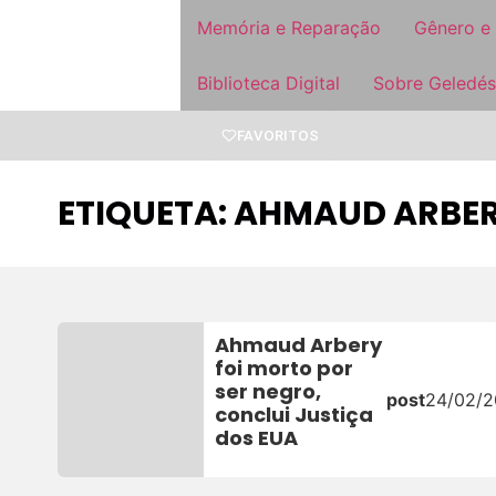
Memória e Reparação
Gênero e
Biblioteca Digital
Sobre Geledés
FAVORITOS
ETIQUETA: AHMAUD ARBE
Ahmaud Arbery
foi morto por
ser negro,
post
24/02/
conclui Justiça
dos EUA