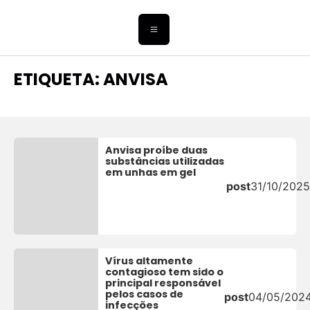
ETIQUETA: ANVISA
Anvisa proíbe duas
substâncias utilizadas
em unhas em gel
post
31/10/2025
Vírus altamente
contagioso tem sido o
principal responsável
pelos casos de
post
04/05/202
infecções