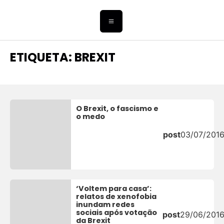
ETIQUETA: BREXIT
O Brexit, o fascismo e
o medo
post
03/07/201
‘Voltem para casa’:
relatos de xenofobia
inundam redes
sociais após votação
post
29/06/201
da Brexit