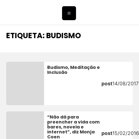
ETIQUETA: BUDISMO
Budismo, Meditação e
Inclusão
post
14/08/2017
“Não dá para
preencher a vida com
bares, novela e
internet”, diz Monja
post
15/02/2016
Coen