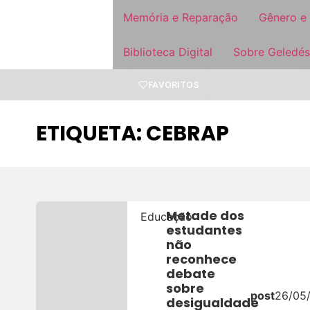
Memória e Reparação
Gênero e
Biblioteca Digital
Sobre Geledés
FAVORITOS
ETIQUETA: CEBRAP
Metade dos
Educação
estudantes
não
reconhece
debate
sobre
post
26/05
desigualdade