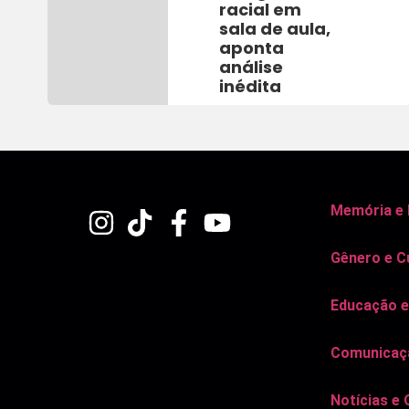
racial em
sala de aula,
aponta
análise
inédita
Memória e
Gênero e C
Educação e
Comunicaçã
Notícias e 