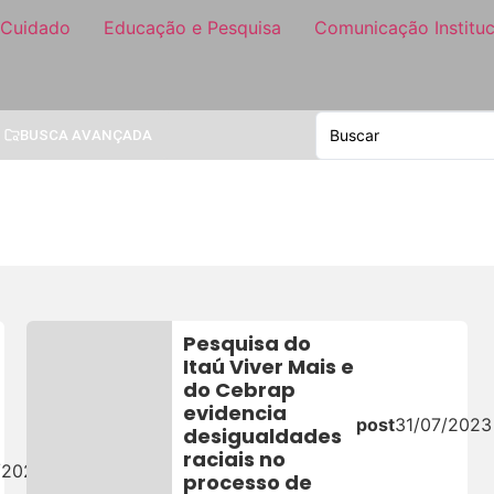
 Cuidado
Educação e Pesquisa
Comunicação Instituc
BUSCA AVANÇADA
Pesquisa do
Itaú Viver Mais e
do Cebrap
evidencia
post
31/07/2023
desigualdades
raciais no
/2026
processo de