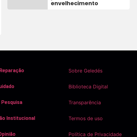
envelhecimento
 Reparação
Sobre Geledés
uidado
Biblioteca Digital
 Pesquisa
Transparência
o Institucional
Termos de uso
Opinião
Política de Privacidade