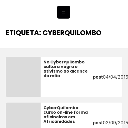
ETIQUETA: CYBERQUILOMBO
No Cyberquilombo
cultura negra e
ativismo ao alcance
da mão
post
04/04/201
CyberQuilombo:
curso on-line forma
oficineiros em
Africanidades
post
02/09/201