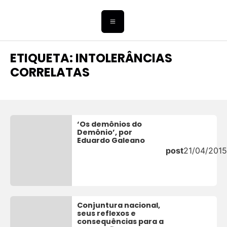
ETIQUETA: INTOLERÂNCIAS
CORRELATAS
‘Os demônios do
Demônio’, por
Eduardo Galeano
post
21/04/2015
Conjuntura nacional,
seus reflexos e
consequências para a