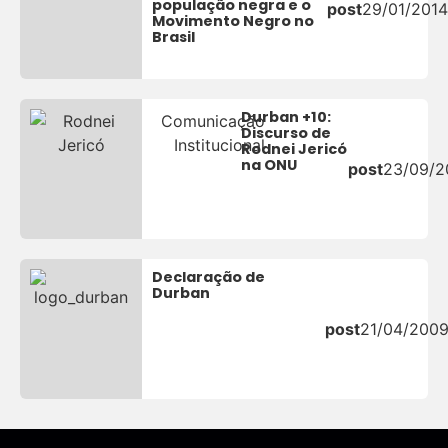
população negra e o
post
29/01/2014
Movimento Negro no
Brasil
Durban +10:
Comunicação
Discurso de
Institucional
Rodnei Jericó
na ONU
post
23/09/2
Declaração de
Durban
post
21/04/200