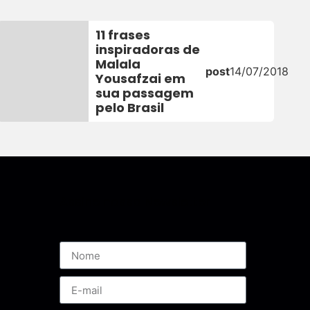
11 frases
inspiradoras de
Malala
post
14/07/2018
Yousafzai em
sua passagem
pelo Brasil
Assine nossa Newsletter