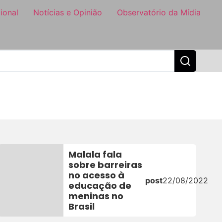
ional
Notícias e Opinião
Observatório da Mídia
Malala fala
sobre barreiras
no acesso à
post
22/08/2022
educação de
meninas no
Brasil