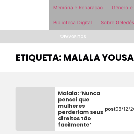
Memória e Reparação
Gênero e
Biblioteca Digital
Sobre Geledés
FAVORITOS
ETIQUETA: MALALA YOUSA
Malala: ‘Nunca
pensei que
mulheres
post
08/12/
perderiam seus
direitos tão
facilmente’