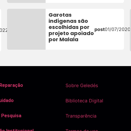
Garotas
indígenas são
escolhidas por
post
01/07/2020
2022
projeto apoiado
por Malala
 Reparação
Sobre Geledés
uidado
Biblioteca Digital
 Pesquisa
Transparência
o Institucional