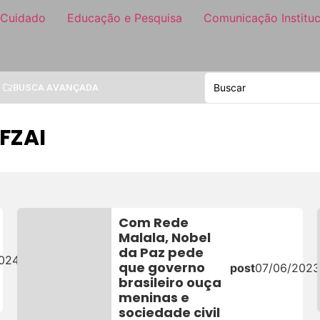
 Cuidado
Educação e Pesquisa
Comunicação Instituc
BUSCA AVANÇADA
FZAI
Com Rede
Malala, Nobel
da Paz pede
2024
que governo
post
07/06/2023
brasileiro ouça
meninas e
sociedade civil