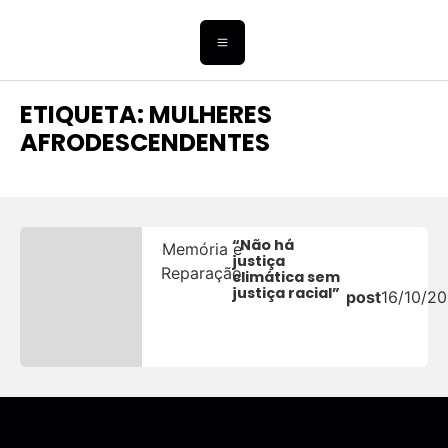
ETIQUETA: MULHERES
AFRODESCENDENTES
“Não há
Memória e
justiça
Reparação
climática sem
justiça racial”
post
16/10/2