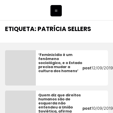
ETIQUETA: PATRÍCIA SELLERS
‘Feminicídio é um
fenômeno
sociológico, e o Estado
precisa mudar a
post
12/09/2019
cultura dos homens’
Quem diz que direitos
humanos são de
esquerda não
entendeu a União
post
10/09/2019
Soviética, afirma