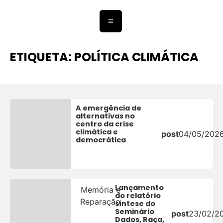
ETIQUETA: POLÍTICA CLIMÁTICA
A emergência de
alternativas no
centro da crise
climática e
post
04/05/202
democrática
Lançamento
Memória e
do relatório
Reparação
síntese do
Seminário
post
23/02/2
Dados, Raça,