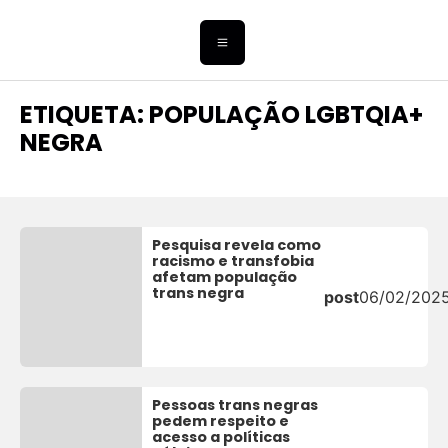
ETIQUETA: POPULAÇÃO LGBTQIA+
NEGRA
Pesquisa revela como
racismo e transfobia
afetam população
trans negra
post
06/02/202
Pessoas trans negras
pedem respeito e
acesso a políticas