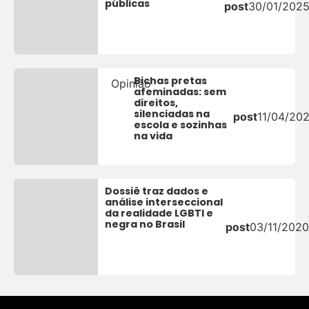
públicas
post
30/01/202
Bichas pretas
Opinião
afeminadas: sem
direitos,
silenciadas na
post
11/04/202
escola e sozinhas
na vida
Dossiê traz dados e
análise interseccional
da realidade LGBTI e
negra no Brasil
post
03/11/2020