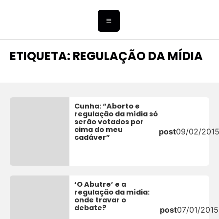
ETIQUETA: REGULAÇÃO DA MÍDIA
Cunha: “Aborto e
regulação da mídia só
serão votados por
cima do meu
post
09/02/201
cadáver”
‘O Abutre’ e a
regulação da mídia:
onde travar o
debate?
post
07/01/2015