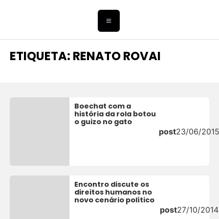
ETIQUETA: RENATO ROVAI
Boechat com a
história da rola botou
o guizo no gato
post
23/06/201
Encontro discute os
direitos humanos no
novo cenário político
post
27/10/2014