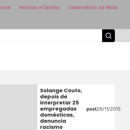
ional
Notícias e Opinião
Observatório da Mídia
Solange Couto,
depois de
interpretar 25
empregadas
post
26/11/2015
domésticas,
denuncia
racismo