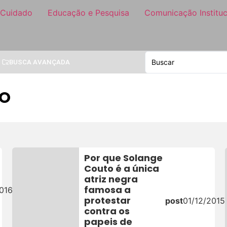
 Cuidado
Educação e Pesquisa
Comunicação Instituc
BUSCA AVANÇADA
TO
Por que Solange
Couto é a única
atriz negra
famosa a
016
protestar
post
01/12/2015
contra os
papeis de