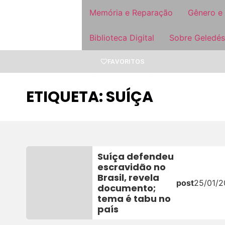
Memória e Reparação
Gênero e
Biblioteca Digital
Sobre Geledés
FAVORITOS
ETIQUETA: SUÍÇA
Suíça defendeu
escravidão no
Brasil, revela
post
25/01/
documento;
tema é tabu no
país