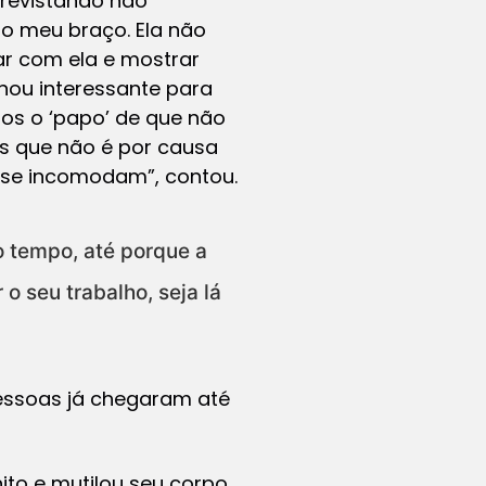
revistando não
o meu braço. Ela não
ar com ela e mostrar
rnou interessante para
os o ‘papo’ de que não
s que não é por causa
o se incomodam”, contou.
 tempo, até porque a
o seu trabalho, seja lá
pessoas já chegaram até
ito e mutilou seu corpo