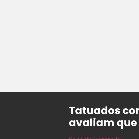
Tatuados co
avaliam que 
Casos de Preconceito