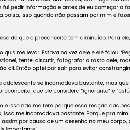
ez fui pedir informação e antes de eu começar a f
 bolsa, isso quando não passam por mim e fazem 
ese de que o preconceito tem diminuído. Para ele,
 quis me levar. Estava na vez dele e ele falou: ‘Pe
stionei, tentei discutir, fotografar o rosto dele, m
li. Então optei por sair para evitar constrangim
ra adolescente se incomodava bastante, mas que 
preconceito, que ele considera “ignorante” e “estú
 e isso não me fere porque essa reação das pes
, isso me incomodava bastante. Porque pra mim n
 assim por causa de um desenho no meu corpo,
is importante”.