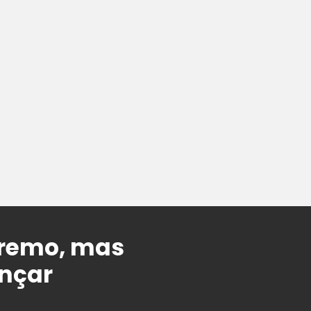
remo, mas
ançar