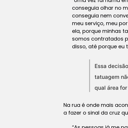
“Uma vez fui numa en
conseguia olhar no m
conseguia nem conver
meu serviço, meu port
ela, porque minhas t
somos contratados po
disso, até porque eu
Essa decisão
tatuagem não
qual área for
Na rua é onde mais acon
a fazer o sinal da cruz 
“As pessoas já me pa