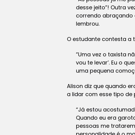
desse jeito”! Outra v
correndo abraçando a
lembrou.
O estudante contesta a t
”Uma vez o taxista não
vou te levar’. Eu o que
uma pequena comoção a
Alison diz que quando e
a lidar com esse tipo de 
“Já estou acostumado
Quando eu era garoto
pessoas me tratarem
personalidade é o ma