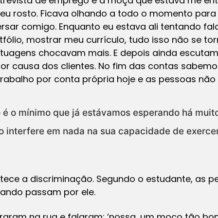
trevista de emprego e a moça que estava me ent
eu rosto. Ficava olhando a todo o momento para 
sar comigo. Enquanto eu estava ali tentando fal
fólio, mostrar meu currículo, tudo isso não se to
atuagens chocavam mais. E depois ainda escutam
r causa dos clientes. No fim das contas sabemo
 trabalho por conta própria hoje e as pessoas nã
 é o mínimo que já estávamos esperando há muito
 interfere em nada na sua capacidade de exercer 
tece a discriminação. Segundo o estudante, as 
quando passam por ele.
raram na rua e falaram: ‘nossa, um moço tão bon