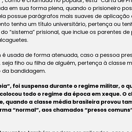
il”, como é chamada no popular, esta “Carta de Pr
icada em sua forma plena, quando o prisioneiro p
 ela possue parágrafos mais suaves de aplicação 
to tenha um título universitário, pertença ou te
 do “sistema” prisional, que inclue os parentes de 
alcaguetes.
m é usada de forma atenuada, caso a pessoa pres
, seja fiho ou filha de alguém, pertença à classe
o da bandidagem.
ia”, foi suspensa durante o regime militar, o 
 e colocou todo o regime da época em xeque. O 
de, quando a classe média brasileira provou 
forma “normal”, aos chamados “presos comuns”