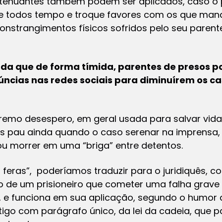
atenuantes também podem ser aplicados, caso o 
e todos tempo e troque favores com os que mand
nstrangimentos físicos sofridos pelo seu parente
nda que de forma tímida, parentes de presos p
úncias nas redes sociais para diminuírem os ca
remo desespero, em geral usada para salvar vida
is pau ainda quando o caso serenar na imprensa, 
ou morrer em uma “briga” entre detentos.
s feras”, poderíamos traduzir para o juridiquês
 de um prisioneiro que cometer uma falha grave n
a, e funciona em sua aplicação, segundo o humor 
igo com parágrafo único, da lei da cadeia, que p