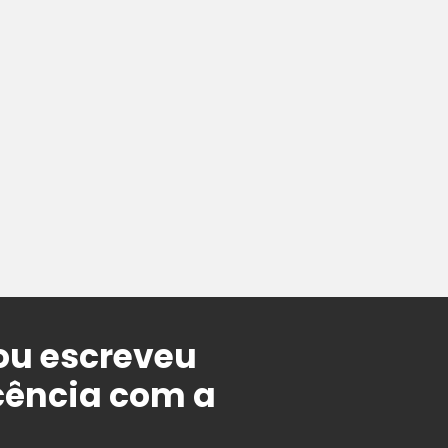
ou escreveu
cência com a