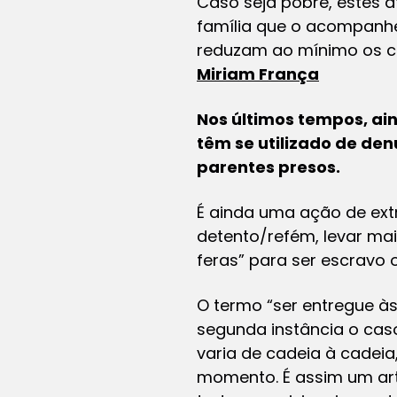
Caso seja pobre, estes 
família que o acompanh
reduzam ao mínimo os co
Miriam França
Nos últimos tempos, ai
têm se utilizado de den
parentes presos.
É ainda uma ação de ext
detento/refém, levar ma
feras” para ser escravo 
O termo “ser entregue à
segunda instância o caso
varia de cadeia à cadei
momento. É assim um art