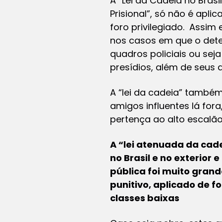
A “Lei da Cadeia no Bras
Prisional”, só não é apl
foro privilegiado. Assim
nos casos em que o deten
quadros policiais ou seja
presídios, além de seus 
A “lei da cadeia” també
amigos influentes lá fora
pertença ao alto escalã
A “lei atenuada da cade
no Brasil e no exterior
pública foi muito gran
punitivo, aplicado de 
classes baixas