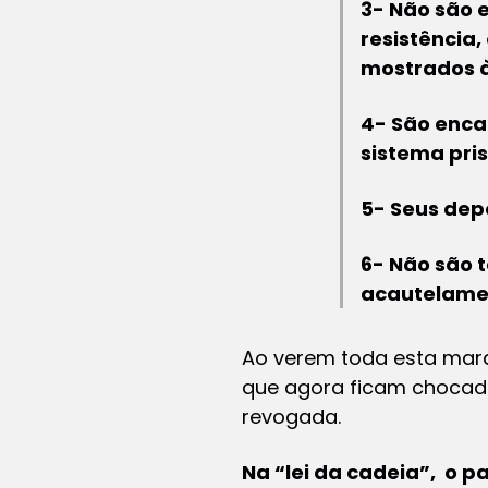
3- Não são 
resistência
mostrados às
4- São enca
sistema pris
5- Seus dep
6- Não são 
acautelame
Ao verem toda esta mara
que agora ficam chocada
revogada.
Na “lei da cadeia”, o p