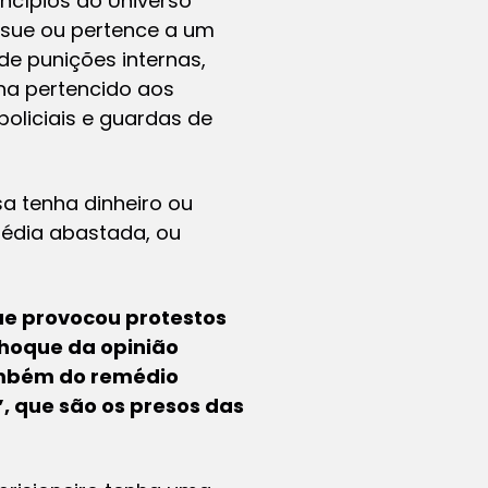
incípios do Universo
ossue ou pertence a um
de punições internas,
nha pertencido aos
policiais e guardas de
a tenha dinheiro ou
 média abastada, ou
que provocou protestos
choque da opinião
também do remédio
, que são os presos das