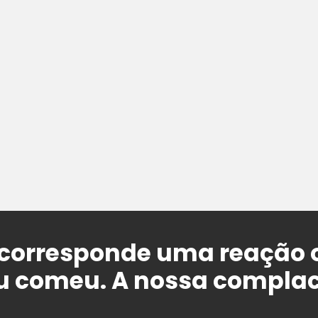
 corresponde uma reação 
au comeu. A nossa compla