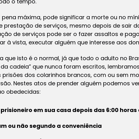
todo o tempo.
 a pena máxima, pode significar a morte ou no mí
e prestação de serviços, mesmo depois de sair d
stação de serviços pode ser o fazer assaltos e pag
r à vista, executar alguém que interesse aos don
a que isto é o normal, já que todo o adulto no Brasi
is da cadeia” que nunca foram escritos, lembramos
risões dos colarinhos brancos, com ou sem moc
evisão. Nestes atos de prender alguém podemos ve
são obedecidas:
 prisioneiro em sua casa depois das 6:00 hora
m ou não segundo a conveniência