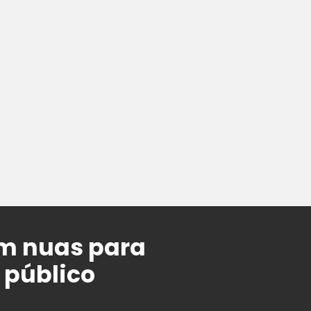
m nuas para
 público