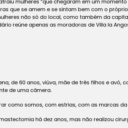
va atraiu mulheres “que chegaram em um moment
utras que se amem e se sintam bem com o próprio
 mulheres não só do local, como também da capital
ndário reúne apenas as moradoras de Villa la Angos
a, de 60 anos, viúva, mãe de três filhos e avó, c
iante de uma câmera.
trar como somos, com estrias, com as marcas da v
mastectomia há dez anos, mas não realizou cirur