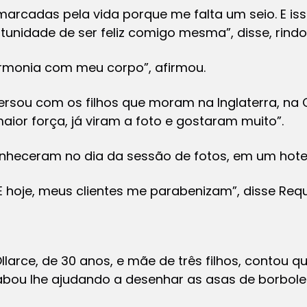
rcadas pela vida porque me falta um seio. E isso 
tunidade de ser feliz comigo mesma”, disse, rindo
armonia com meu corpo”, afirmou.
versou com os filhos que moram na Inglaterra, na
aior força, já viram a foto e gostaram muito”.
nheceram no dia da sessão de fotos, em um hotel
. E hoje, meus clientes me parabenizam”, disse Req
larce, de 30 anos, e mãe de três filhos, contou q
abou lhe ajudando a desenhar as asas de borbolet