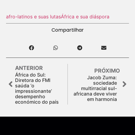
afro-latinos e suas lutas
África e sua diáspora
Compartilhar
ANTERIOR
PRÓXIMO
África do Sul:
Jacob Zuma:
Diretora do FMI
sociedade
saúda ‘o
multirracial sul-
impressionante’
africana deve viver
desempenho
em harmonia
económico do país