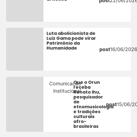
post
22/06/202
Luta abolicionista de
Luiz Gama pode virar
Patrimônio da
Humanidade
post
16/06/202
Que o Orun
Comunicação
receba
Institucional
Renato Ihu,
pesquisador
de
post
15/06/2
etnomusicologia
e tradições
culturais
afro-
brasileiras