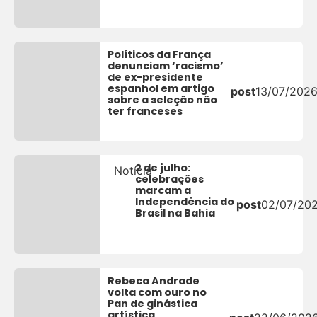
Políticos da França
denunciam ‘racismo’
de ex-presidente
espanhol em artigo
post
13/07/202
sobre a seleção não
ter franceses
2 de julho:
Notícia
celebrações
marcam a
Independência do
post
02/07/20
Brasil na Bahia
Rebeca Andrade
volta com ouro no
Pan de ginástica
artística