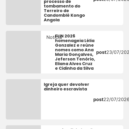
processo de
tombamento do
Terreiro de
Candomblé Kongo
Angola
FLIN 2026
Notícia
homenageia Lélia
Gonzalez e reúne
nomes como Ana
post
23/07/20
Maria Gonçalves,
Jeferson Tenório,
Eliana Alves Cruz
e Cidinha da Silva
Igreja quer devolver
dinheiro escravista
post
22/07/202