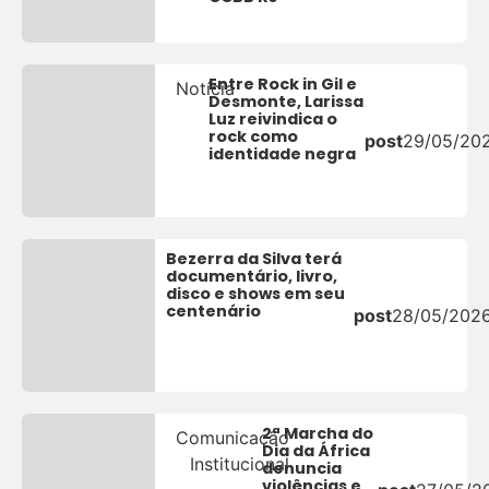
Entre Rock in Gil e
Notícia
Desmonte, Larissa
Luz reivindica o
rock como
post
29/05/20
identidade negra
Bezerra da Silva terá
documentário, livro,
disco e shows em seu
centenário
post
28/05/202
2ª Marcha do
Comunicação
Dia da África
Institucional
denuncia
violências e