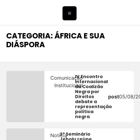
CATEGORIA: ÁFRICA E SUA
DIÁSPORA
IV Encontro
Comunicação
Internacional
Institucional
da Coalizão
Negra por
Direitos
post
05/08/2
debate a
representação
política
negra
2º Seminário
Notícia
Jeholu reúne