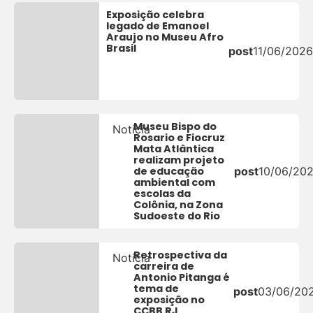
Exposição celebra
legado de Emanoel
Araujo no Museu Afro
Brasil
post
11/06/2026
Museu Bispo do
Notícia
Rosario e Fiocruz
Mata Atlântica
realizam projeto
de educação
post
10/06/20
ambiental com
escolas da
Colônia, na Zona
Sudoeste do Rio
Retrospectiva da
Notícia
carreira de
Antonio Pitanga é
tema de
post
03/06/20
exposição no
CCBB RJ