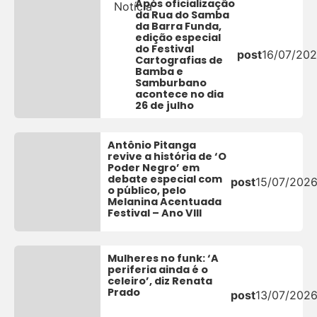
Após oficialização
Notícia
da Rua do Samba
da Barra Funda,
edição especial
do Festival
post
16/07/20
Cartografias de
Bamba e
Samburbano
acontece no dia
26 de julho
Antônio Pitanga
revive a história de ‘O
Poder Negro’ em
debate especial com
post
15/07/202
o público, pelo
Melanina Acentuada
Festival – Ano VIII
Mulheres no funk: ‘A
periferia ainda é o
celeiro’, diz Renata
Prado
post
13/07/202