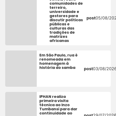
comunidades de
terreiro,
universidade e
gestores para
post
05/08/20
discutir políticas
públicas e
culturas das
tradições de
matrizes
africanas
Em São Paulo, rua é
renomeada em
homenagem à
história do samba
post
03/08/202
IPHAN realiza
primeira visita
técnica ao Inzo
Tumbansi para dar
continuidade ao
post
29/07/202