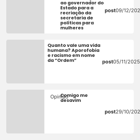
ao governador do
Estado para a
post
09/12/20
recriação da
secretaria de
políticas para
mulheres
Quanto vale uma vida
humana? Aporofobia
e racismo em nome
da “Ordem”
post
05/11/2025
Comigo me
Opinião
desavim
post
29/10/20