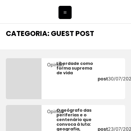
CATEGORIA: GUEST POST
Liberdade como
Opinião
forma suprema
de vida
post
30/07/20
O geógrafo das
Opinião
periferias e o
centenário que
convoca à luta:
geografia,
post
23/07/20