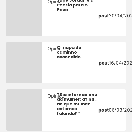
June Jordan e a
Opinião
Poesia para o
Povo
post
30/04/20
O mapa do
Opinião
caminho
escondido
post
16/04/20
“Dia internacional
Opinião
da mulher: afinal,
de que mulher
estamos
post
06/03/20
falando?”