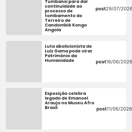
Tumbansi para dar
continuidade ao
post
29/07/202
processo de
tombamento do
Terreiro de
Candomblé Kongo
Angola
Luta abolicionista de
Luiz Gama pode virar
Patrimônio da
Humanidade
post
16/06/202
Exposição celebra
legado de Emanoel
Araujo no Museu Afro
Brasil
post
11/06/2026