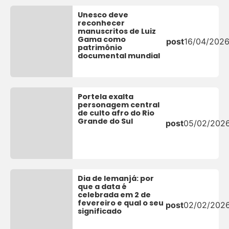
Unesco deve
reconhecer
manuscritos de Luiz
Gama como
post
16/04/202
patrimônio
documental mundial
Portela exalta
personagem central
de culto afro do Rio
Grande do Sul
post
05/02/202
Dia de Iemanjá: por
que a data é
celebrada em 2 de
fevereiro e qual o seu
post
02/02/202
significado