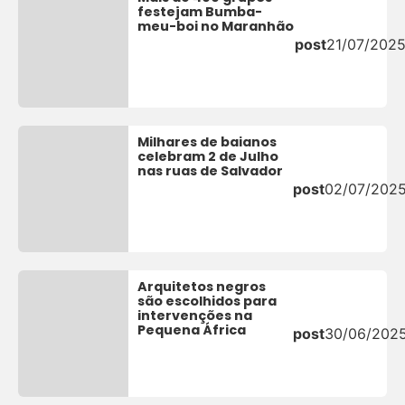
festejam Bumba-
meu-boi no Maranhão
post
21/07/202
Milhares de baianos
celebram 2 de Julho
nas ruas de Salvador
post
02/07/202
Arquitetos negros
são escolhidos para
intervenções na
Pequena África
post
30/06/202