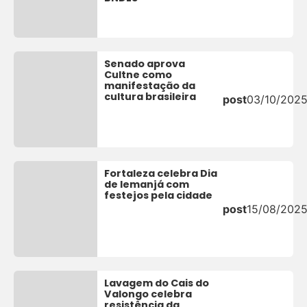
Senado aprova
Cultne como
manifestação da
cultura brasileira
post
03/10/202
Fortaleza celebra Dia
de Iemanjá com
festejos pela cidade
post
15/08/202
Lavagem do Cais do
Valongo celebra
resistência da