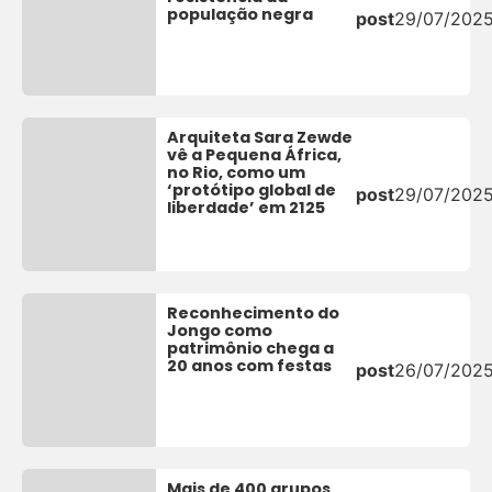
população negra
post
29/07/202
Arquiteta Sara Zewde
vê a Pequena África,
no Rio, como um
‘protótipo global de
post
29/07/202
liberdade’ em 2125
Reconhecimento do
Jongo como
patrimônio chega a
20 anos com festas
post
26/07/202
Mais de 400 grupos