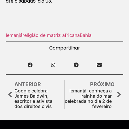
até o sábado, dia 03.
Iemanjá
religião de matriz africana
Bahia
Compartilhar
ANTERIOR
PRÓXIMO
Google celebra
Iemanjá: conheça a
James Baldwin,
rainha do mar
escritor e ativista
celebrada no dia 2 de
dos direitos civis
fevereiro