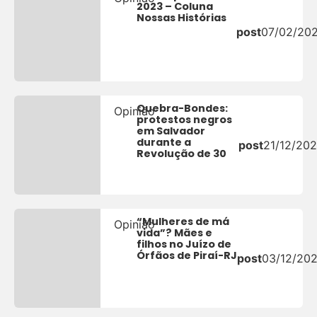
2023 – Coluna
Nossas Histórias
post
07/02/20
Quebra-Bondes:
Opinião
protestos negros
em Salvador
durante a
post
21/12/20
Revolução de 30
“Mulheres de má
Opinião
vida”? Mães e
filhos no Juízo de
Órfãos de Piraí-RJ
post
03/12/20