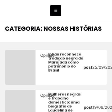
CATEGORIA: NOSSAS HISTÓRIAS
Iphan reconhece
Opinião
tradição negra da
Marujada como
patrimônio do
post
25/09/20
Brasil
Mulheres negras
Opinião
e trabalho
doméstico: uma
biografia de
post
19/06/20
Laudelina de