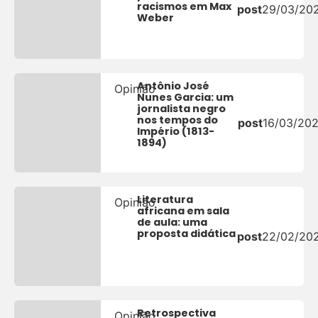
racismos em Max
post
29/03/20
Weber
Antônio José
Opinião
Nunes Garcia: um
jornalista negro
nos tempos do
post
16/03/20
Império (1813-
1894)
Literatura
Opinião
africana em sala
de aula: uma
proposta didática
post
22/02/20
Retrospectiva
Opinião