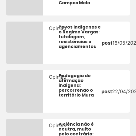
Campos Melo
Povos indígenas e
Opinião
o Regime Vargas:
tutelagem,
resistências e
post
16/05/20
agenciamentos
Pedagogia de
Opinião
afirmação
indígena:
percorrendo o
post
22/04/20
território Mura
A ciência não é
Opinião
neutra, muito
pelo contrário: