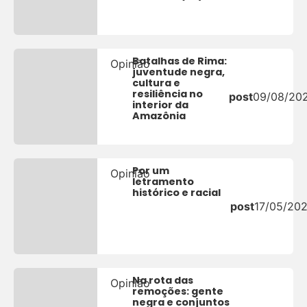
Batalhas de Rima:
Opinião
juventude negra,
cultura e
resiliência no
post
09/08/20
interior da
Amazônia
Por um
Opinião
letramento
histórico e racial
post
17/05/20
Na rota das
Opinião
remoções: gente
negra e conjuntos