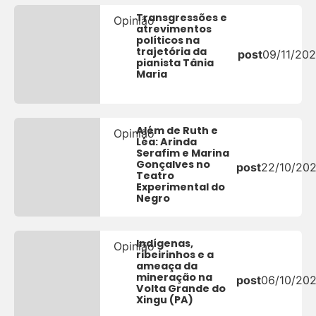
Transgressões e
Opinião
atrevimentos
políticos na
trajetória da
post
09/11/20
pianista Tânia
Maria
Além de Ruth e
Opinião
Léa: Arinda
Serafim e Marina
Gonçalves no
post
22/10/20
Teatro
Experimental do
Negro
Indígenas,
Opinião
ribeirinhos e a
ameaça da
mineração na
post
06/10/20
Volta Grande do
Xingu (PA)