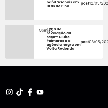
habitacionais em
post
12/05/20
Brás de Pina
“Chá de
Opinião
revelação da
raça”: Clube
Palmares e a
post
03/05/20
agência negra em
Volta Redonda