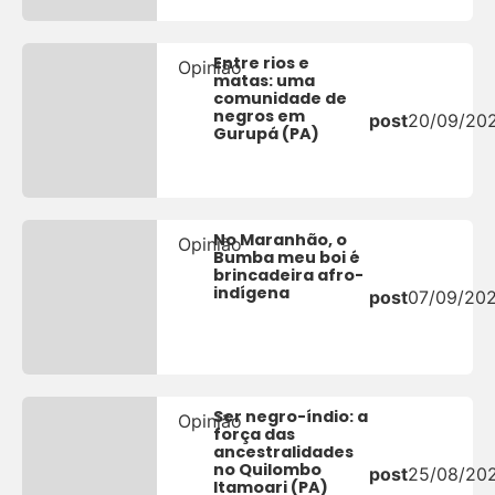
Entre rios e
Opinião
matas: uma
comunidade de
negros em
post
20/09/20
Gurupá (PA)
No Maranhão, o
Opinião
Bumba meu boi é
brincadeira afro-
indígena
post
07/09/20
Ser negro-índio: a
Opinião
força das
ancestralidades
no Quilombo
post
25/08/20
Itamoari (PA)