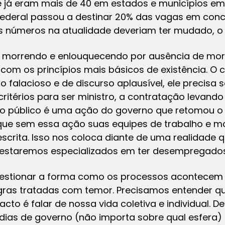
 e já eram mais de 40 em estados e municípios em
ederal passou a destinar 20% das vagas em conc
s números na atualidade deveriam ter mudado, o
morrendo e enlouquecendo por ausência de morad
om os princípios mais básicos de existência. O
falacioso e de discurso aplausível, ele precisa s
térios para ser ministro, a contratação levando
iço público é uma ação do governo que retomou o
 que sem essa ação suas equipes de trabalho e 
descrita. Isso nos coloca diante de uma realidad
 estaremos especializados em ter desempregado
 questionar a forma como os processos acontecem
ras tratadas com temor. Precisamos entender qu
cto é falar de nossa vida coletiva e individual. De
 dias de governo (não importa sobre qual esfera)