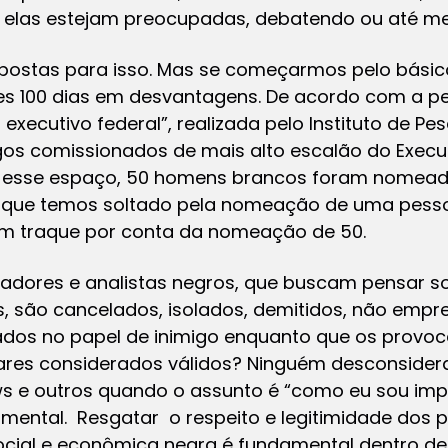
e elas estejam preocupadas, debatendo ou até 
postas para isso. Mas se começarmos pelo bási
s 100 dias em desvantagens. De acordo com a pe
o executivo federal”, realizada pelo Instituto de 
gos comissionados de mais alto escalão do Execut
esse espaço, 50 homens brancos foram nomeados
e que temos soltado pela nomeação de uma pesso
m traque por conta da nomeação de 50.
cadores e analistas negros, que buscam pensar
os, são cancelados, isolados, demitidos, não emp
ados no papel de inimigo enquanto que os provo
res considerados válidos? Ninguém desconsidera
 e outros quando o assunto é “como eu sou impa
amental. Resgatar o respeito e legitimidade dos 
cial e econômica negra é fundamental dentro d