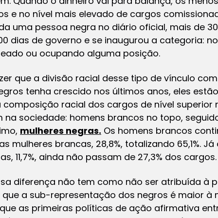
obem. Quando o dinheiro vai para balança, os men
tos e no nível mais elevado de cargos comission
da uma pessoa negra no diário oficial, mais de 
0 dias de governo e se inaugurou a categoria: 
meado ou ocupando alguma posição.
zer que a divisão racial desse tipo de vínculo c
egros tenha crescido nos últimos anos, eles est
a composição racial dos cargos de nível superior 
 na sociedade: homens brancos no topo, seguido
timo,
mulheres negras.
Os homens brancos cont
 as mulheres brancas, 28,8%, totalizando 65,1%. 
ras, 11,7%, ainda não passam de 27,3% dos cargos.
ssa diferença não tem como não ser atribuída à 
 que a sub-representação dos negros é maior à 
ue as primeiras políticas de ação afirmativa en