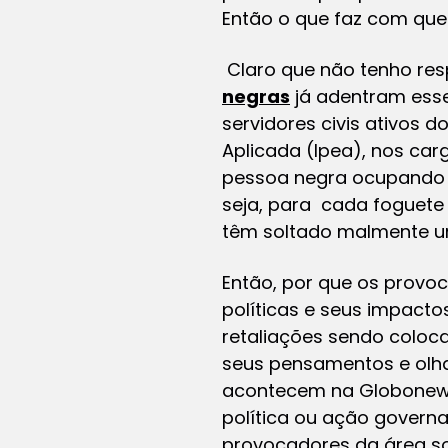
Então o que faz com qu
Claro que não tenho res
negras
já adentram esse
servidores civis ativos d
Aplicada (Ipea), nos car
pessoa negra ocupando 
seja, para cada foguet
têm soltado malmente u
Então, por que os provo
políticas e seus impact
retaliações sendo coloc
seus pensamentos e olha
acontecem na Globonews
política ou ação govern
provocadores da área so