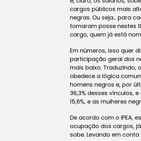
e, claro, os salários, s
cargos públicos mais al
negras. Ou seja… para ca
tomaram posse nestes 10
cargo, quem já está no
Em números, isso quer di
participação geral dos n
mais baixo. Traduzindo, 
obedece a lógica comum
homens negros e, por úl
36,3% desses vínculos, e
15,6%, e as mulheres neg
De acordo com o IPEA, e
ocupação dos cargos, já
sobe. Levando em conta q