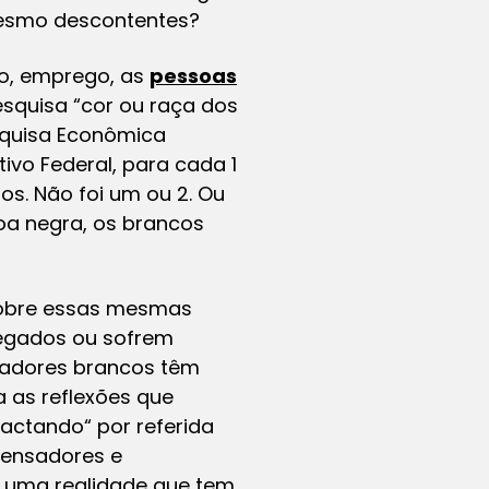
mesmo descontentes?
co, emprego, as
pessoas
squisa “cor ou raça dos
Pesquisa Econômica
ivo Federal, para cada 1
. Não foi um ou 2. Ou
a negra, os brancos
 sobre essas mesmas
regados ou sofrem
cadores brancos têm
 as reflexões que
ctando“ por referida
pensadores e
e uma realidade que tem