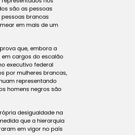
os representados nos
ados são as pessoas
30 pessoas brancas
nomear em mais de um
omprova que, embora a
ão em cargos do escalão
no executivo federal
s por mulheres brancas,
inuam representando
Já os homens negros são
própria desigualdade na
medida que a hierarquia
traram em vigor no país