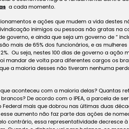
as
a cada momento.
cionamentos e ações que mudem a vida destes nã
eivindicação inimigos ou pessoas não gratas na c
 de governo, e ainda que seja um governo de “ inc
são mais de 65% dos funcionários, e as mulheres
. Ou seja, nestes 100 dias de governo a ação m
foi mandar de volta para diferentes cargos os br
e que a maioria desses não tiveram nenhuma perda
 que aconteceu com a maioria delas? Quantas r
rancos? De acordo com o IPEA, a parcela de ser
o Federal mais que dobrou nas últimas duas décad
… esse aumento não faz parte das ações de nom
elo contrário, essa representatividade decresce 