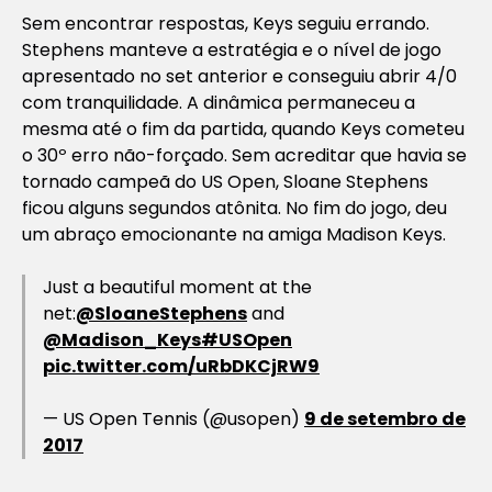
Sem encontrar respostas, Keys seguiu errando.
Stephens manteve a estratégia e o nível de jogo
apresentado no set anterior e conseguiu abrir 4/0
com tranquilidade. A dinâmica permaneceu a
mesma até o fim da partida, quando Keys cometeu
o 30º erro não-forçado. Sem acreditar que havia se
tornado campeã do US Open, Sloane Stephens
ficou alguns segundos atônita. No fim do jogo, deu
um abraço emocionante na amiga Madison Keys.
Just a beautiful moment at the
net:
@SloaneStephens
and
@Madison_Keys
#USOpen
pic.twitter.com/uRbDKCjRW9
— US Open Tennis (@usopen)
9 de setembro de
2017