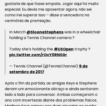
gostaria de que fosse empate. Jogar aqui foi muito
especial. Eu devia me aposentar agora, não sei
como irei superar isso – disse a vencedora na
cerimônia de premiação.
In March
@SloaneStephens
was in a wheelchair
holding a Tennis Channel camera ?
Today she’s holding the
#USOpen
trophy ?
pic.twitter.com/rOcY0RNSGr
— Tennis Channel (@TennisChannel)
9 de
setembro de 2017
Após o fim da partida, as amigas Keys e Stephens
deram um emocionante abraço e ainda sentaram
lado a lado para conversar. Ambas começaram o
ano com incertezas diante dos problemas físicos.
Madison Keys passou por duas cirurgias no punho