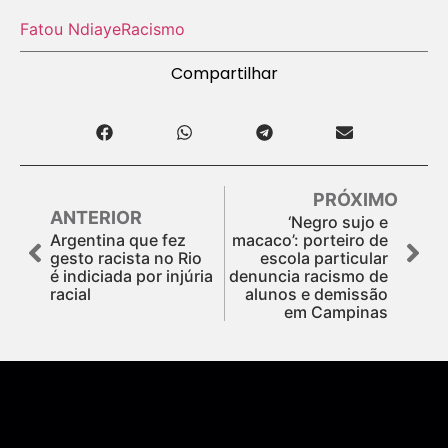
Fatou Ndiaye
Racismo
Compartilhar
PRÓXIMO
ANTERIOR
‘Negro sujo e
Argentina que fez
macaco’: porteiro de
gesto racista no Rio
escola particular
é indiciada por injúria
denuncia racismo de
racial
alunos e demissão
em Campinas