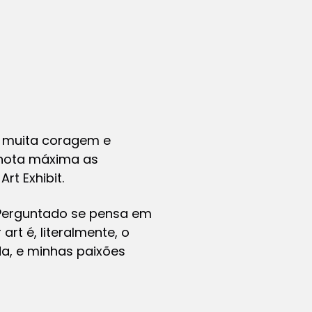
m muita coragem e
 nota máxima as
rt Exhibit.
 Perguntado se pensa em
art é, literalmente, o
da, e minhas paixões