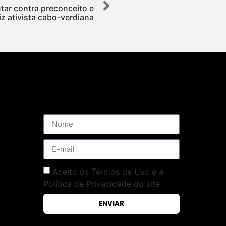
utar contra preconceito e
diz ativista cabo-verdiana
Assine nossa Newsletter
Aceito os Termos de Uso e a
Política de Privacidade do site.
ENVIAR