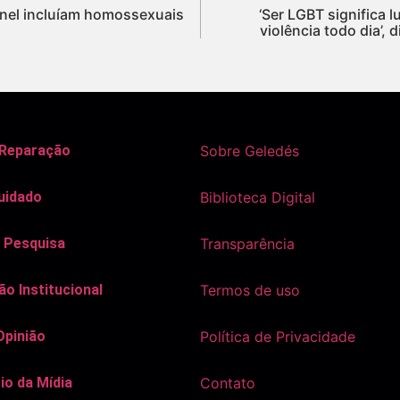
inel incluíam homossexuais
‘Ser LGBT significa l
violência todo dia’, 
 Reparação
Sobre Geledés
uidado
Biblioteca Digital
 Pesquisa
Transparência
o Institucional
Termos de uso
Opinião
Política de Privacidade
io da Mídia
Contato